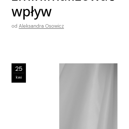
wpływ
od
Aleksandra Osowicz
25
kwi