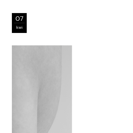
07
kwi